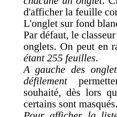
chacune un onglet
. C
d'afficher la feuille c
L'onglet sur fond bla
Par défaut, le classeu
onglets. On peut en r
étant 255 feuilles
.
A gauche des onglet
défilement
permetten
souhaité, dès lors q
certains sont masqués
Pour afficher la list